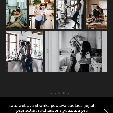
↑
Back to Top
Tato webová stránka používá cookies, jejich
přijmutím souhlasíte s použitím pro
© 2025 Ondřej Dopita Teiner | Fotograf | IČ: 06105441