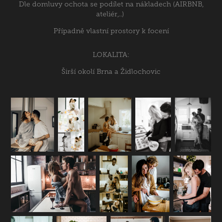
Dle domluvy ochota se podílet na nákladech (AIRBNB,
ateliér,..)
Případně vlastní prostory k focení
LOKALITA:
Širší okolí Brna a Židlochovic