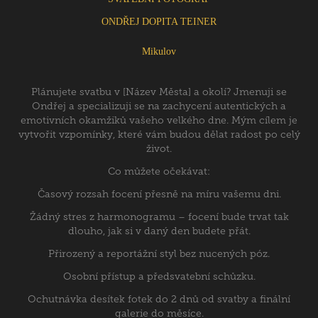
ONDŘEJ DOPITA TEINER
Mikulov
Plánujete svatbu v [Název Města] a okolí? Jmenuji se
Ondřej a specializuji se na zachycení autentických a
emotivních okamžiků vašeho velkého dne. Mým cílem je
vytvořit vzpomínky, které vám budou dělat radost po celý
život.
Co můžete očekávat:
Časový rozsah focení přesně na míru vašemu dni.
Žádný stres z harmonogramu – focení bude trvat tak
dlouho, jak si v daný den budete přát.
Přirozený a reportážní styl bez nucených póz.
Osobní přístup a předsvatební schůzku.
Ochutnávka desítek fotek do 2 dnů od svatby a finální
galerie do měsíce.