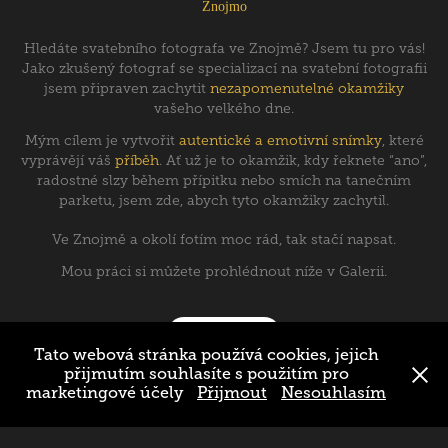
Znojmo
Hledáte svatebního fotografa ve Znojmě? Jsem tu pro vás!
Jako zkušený fotograf se specializací na svatební fotografii
jsem připraven zachytit
nezapomenutelné okamžiky
vašeho velkého dne.
Mým cílem je vytvořit
autentické a emotivní snímky
, které
vyprávějí váš
příběh
. Ať už je to okamžik, kdy řeknete “ano”,
radostné slzy během přípitku nebo smích na tanečním
parketu, jsem zde, abych tyto okamžiky zachytil.
Ve Znojmě a okolí fotím moc rád, tak stačí napsat.
Mou práci si můžete prohlédnout níže v Galerii.​​​​​​
GALERIE
Tato webová stránka používá cookies, jejich
přijmutím souhlasíte s použitím pro
CENÍK SLUŽEB
marketingové účely
Přijmout
Nesouhlasím
NĚCO O MNĚ